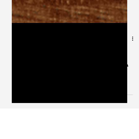
Oct 12, 2025
2 min read
הפקות בר מצווה במרכז
גיל הבר מצווה הוא גיל משמעותי במיוחד והילד שלכם שיכולתם
להישבע שרק אתמול עוד הלך לגן, כבר עובר בשער הכניסה אל
גיל ההתבגרות. האירוע יכול...