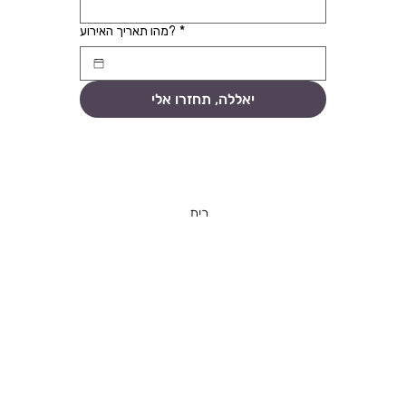
*
באיזה אזור אתם מחפשים לקיים את האירוע?
*
מהו תאריך האירוע?
יאללה, תחזרו אלי
בית
הפקת אירועים עסקיים
הפקת אירועים פרטיים
מאמרים
יצירת קשר
© 2025 by
mirai. marketin
g