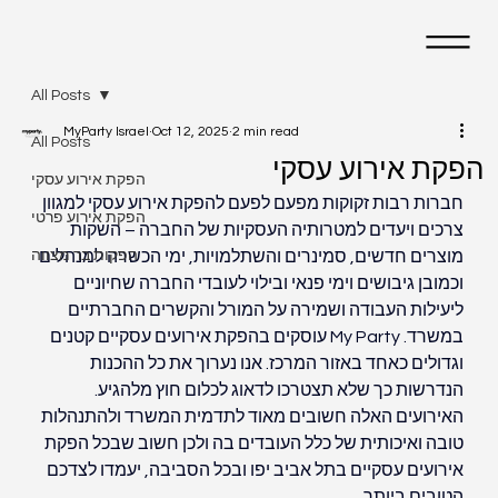
All Posts
MyParty Israel
Oct 12, 2025
2 min read
All Posts
הפקת אירוע עסקי
הפקת אירוע עסקי
חברות רבות זקוקות מפעם לפעם להפקת אירוע עסקי למגוון 
הפקת אירוע פרטי
צרכים ויעדים למטרותיה העסקיות של החברה – השקות 
מוצרים חדשים, סמינרים והשתלמויות, ימי הכשרה למנהלים 
הפקות בר מצווה
וכמובן גיבושים וימי פנאי ובילוי לעובדי החברה שחיוניים 
ליעילות העבודה ושמירה על המורל והקשרים החברתיים 
במשרד. My Party עוסקים בהפקת אירועים עסקיים קטנים 
וגדולים כאחד באזור המרכז. אנו נערוך את כל ההכנות 
הנדרשות כך שלא תצטרכו לדאוג לכלום חוץ מלהגיע. 
האירועים האלה חשובים מאוד לתדמית המשרד ולהתנהלות 
טובה ואיכותית של כלל העובדים בה ולכן חשוב שבכל הפקת 
אירועים עסקיים בתל אביב יפו ובכל הסביבה, יעמדו לצדכם 
הטובים ביותר.